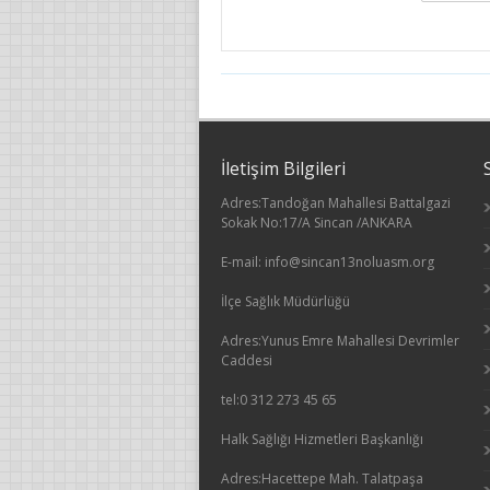
İletişim Bilgileri
Adres:Tandoğan Mahallesi Battalgazi
Sokak No:17/A Sincan /ANKARA
E-mail: info@sincan13noluasm.org
İlçe Sağlık Müdürlüğü
Adres:Yunus Emre Mahallesi Devrimler
Caddesi
tel:0 312 273 45 65
Halk Sağlığı Hizmetleri Başkanlığı
Adres:Hacettepe Mah. Talatpaşa