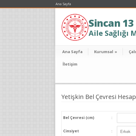
Ana Sayfa
Sincan 13
Aile Sağlığı 
Ana Sayfa
Kurumsal
»
Çal
İletişim
Yetişkin Bel Çevresi Hesa
Bel Çevresi (cm)
:
Cinsiyet
: