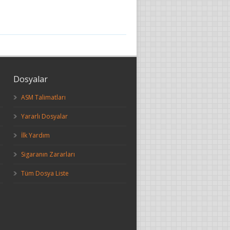
Dosyalar
ASM Talimatları
Yararlı Dosyalar
İlk Yardım
Sigaranın Zararları
Tüm Dosya Liste