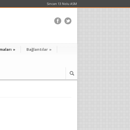
Sincan 13 Nolu ASM
maları
»
Bağlantılar
»