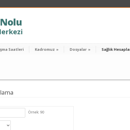
 Nolu
Merkezi
ışma Saatleri
Kadromuz
»
Dosyalar
»
Sağlık Hesapla
plama
Örnek: 90