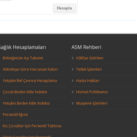
Sağlık Hesaplamaları
ASM Rehberi
Bebeğinizin Aşı Takvimi
ASM’ye Gelirken
Aktiviteye Göre Harcanan Kalori
Tetkik İşlemleri
Yetişkin Bel Çevresi Hesaplama
Hasta Hakları
Çocuk Beden Kitle İndeksi
Hizmet Politikamız
Yetişkin Beden Kitle İndeksi
Muayene İşlemleri
Persentil Eğrisi
Kız Çocuklar İçin Persentil Tablosu