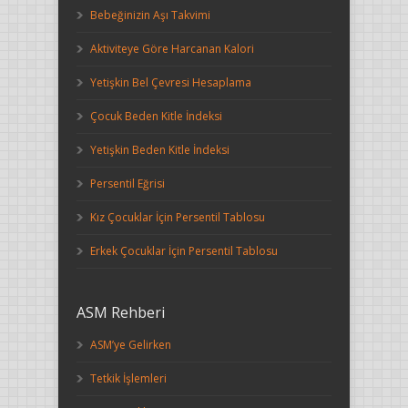
Bebeğinizin Aşı Takvimi
Aktiviteye Göre Harcanan Kalori
Yetişkin Bel Çevresi Hesaplama
Çocuk Beden Kitle İndeksi
Yetişkin Beden Kitle İndeksi
Persentil Eğrisi
Kız Çocuklar İçin Persentil Tablosu
Erkek Çocuklar İçin Persentil Tablosu
ASM Rehberi
ASM’ye Gelirken
Tetkik İşlemleri