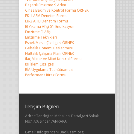
Başarılı Emzirme 9 Adım
Cihaz Bakım ve Kontrol Formu ÖRNEK
EK-1 ASM Denetim Formu
EK-2 AHB Denetim Formu
El Yıkama Afişi 5’li Endikasyon
Emzirme El Afişi
Emzirme Teknikleri
Esnek Mesai Çizelgesi ÖRNEK
Gebelik Dönemi Beslenmesi
Haftalık Çalışma Planı ÖRNEK
İlaç Miktar ve Miad Kontrol Formu
Isı İzlem Çizelgesi
RİA Uygulama Taahütnamesi
Performans İtiraz Formu
İletişim Bilgileri
Adres:Tandoğan Mahallesi Battalgazi Sokak
No:17/A Sincan /ANKARA
E-mail: info@sincan13noluasm.org