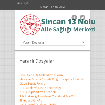
Ana Sayfa
Sincan 13 Nolu ASM
Sincan 13 Nolu
Aile Sağlığı Merkezi
Yararlı Dosyalar
Riskli Gebe Değerlendirme Formu
Hastane Ortamı Dışında Doğum Yapma Riski olan
Gebe Tespit Formu
AH Tabela ve Kaşe Yönetmeliği
AHB Gruplandırma Rehberi
Aile Hekimliği Uygulama Yönetmeliği 2013
El antiseptiği Afiş
WC Kontrol Çizelgesi ÖRNEK