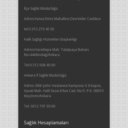
İlçe Sağlık Müdürlüğü
Adres:Yunus Emre Mahallesi Devrimler Caddesi
tel:0 312 273 45 65
Halk Sağlığı Hizmetleri Başkanlığı
Adres:Hacettepe Mah. Talatpaşa Bulvarı
No:44Altındağ/Ankara
Tel:0 312 508 40 00
Ankara İl Sağlık Müdürlüğü
Adres: Etlik Şehir Hastanesi Kampüsü G 6 Kapısı,
Ayvalı Mah. Halil Sezai Erkut Cad. No:5 -P.K. 06010
Keçiören/Ankara
Tel: 0312 797 30 00
Sağlık Hesaplamaları